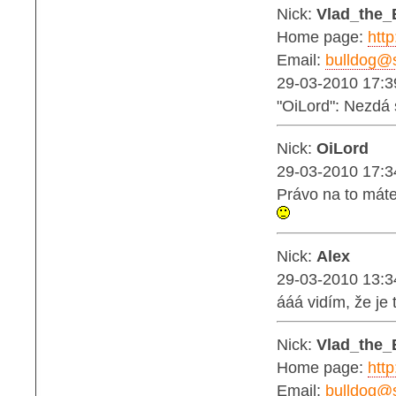
Nick:
Vlad_the_
Home page:
http
Email:
bulldog@s
29-03-2010 17:3
"OiLord": Nezdá 
Nick:
OiLord
29-03-2010 17:3
Právo na to máte
Nick:
Alex
29-03-2010 13:3
ááá vidím, že je
Nick:
Vlad_the_
Home page:
http
Email:
bulldog@s