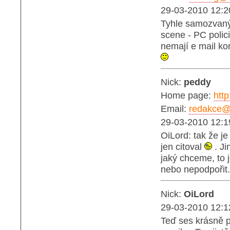
29-03-2010 12:2
Tyhle samozvaný
scene - PC polici
nemají e mail ko
Nick:
peddy
Home page:
http
Email:
redakce@b
29-03-2010 12:1
OiLord: tak že j
jen citoval
. Ji
jaký chceme, to j
nebo nepodpořit
Nick:
OiLord
29-03-2010 12:1
Teď ses krásně p