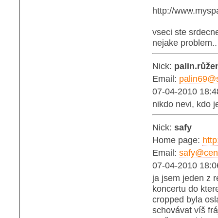
http://www.mysp
vseci ste srdecne
nejake problem.. 
Nick:
palin.růže
Email:
palin69@
07-04-2010 18:4
nikdo nevi, kdo 
Nick:
safy
Home page:
htt
Email:
safy@cen
07-04-2010 18:0
ja jsem jeden z 
koncertu do kter
cropped byla os
schovávat víš fr