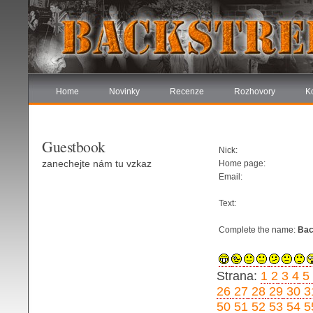
Home
Novinky
Recenze
Rozhovory
K
Guestbook
Nick:
zanechejte nám tu vzkaz
Home page:
Email:
Text:
Complete the name:
Bac
Strana:
1
2
3
4
5
26
27
28
29
30
3
50
51
52
53
54
5