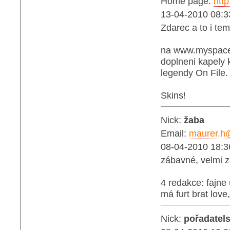
Home page:
htt
13-04-2010 08:3
Zdarec a to i tem
na www.myspace.
doplneni kapely 
legendy On File.
Skins!
Nick:
žaba
Email:
maurer.h
08-04-2010 18:3
zábavné, velmi zá
4 redakce: fajne
má furt brat love,
Nick:
pořadatels