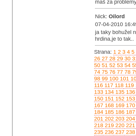
maš za problemy,
Nick:
Oilord
07-04-2010 16:4
ja taky bohužel 
hrdina,je to tak..
Strana:
1
2
3
4
5
26
27
28
29
30
3
50
51
52
53
54
5
74
75
76
77
78
7
98
99
100
101
1
116
117
118
119
133
134
135
136
150
151
152
153
167
168
169
170
184
185
186
187
201
202
203
204
218
219
220
221
235
236
237
238