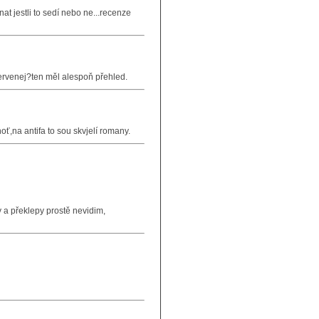
t jestli to sedí nebo ne...recenze
 červenej?ten měl alespoň přehled.
,na antifa to sou skvjelí romany.
 a překlepy prostě nevidim,