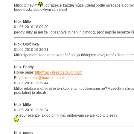
Millo: to nevim
...obrázek si každej může udělat podle myspace a porovna
bude dycky subjektivní záležitost
Nick:
Millo
01-06-2010 18:09:20
peddy: díky, já jen že i obsahově to neni nic moc :), proč nepíše recenze
Nick:
Oipičinka
01-06-2010 16:36:21
Millo:dyk more zdar kemo,konečně tadyk ňákej levicovej romák.Tuna nechoť
Nick:
Peddy
Home page:
http://backstreetbattalion.com
Email:
redakce@backstreetbattalion.com
01-06-2010 13:39:44
Millo:redakce a konkrétně ten kdo je tam podepsanej ne? A všechny chyby
podstatnej je obsah
Nick:
Millo
01-06-2010 12:28:24
To jsou recenze jak od primitivů, omlouvám se ale kdo to píše??
Nick:
peddy