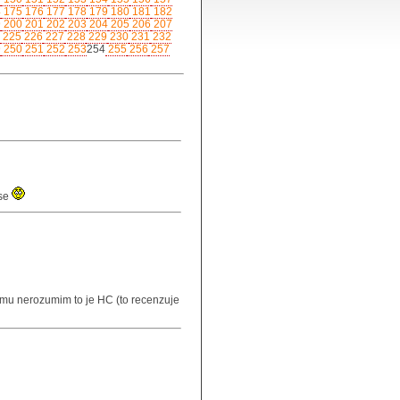
4
175
176
177
178
179
180
181
182
9
200
201
202
203
204
205
206
207
225
226
227
228
229
230
231
232
9
250
251
252
253
254
255
256
257
 se
mu nerozumim to je HC (to recenzuje