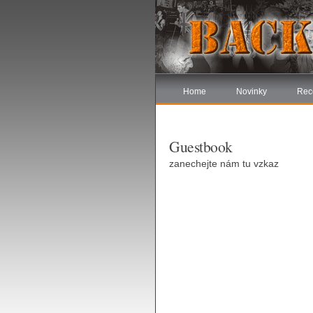
Home
Novinky
Rec
Guestbook
zanechejte nám tu vzkaz