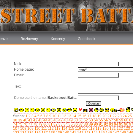
enze
Rozhovory
Koncerty
Guestbook
Nick:
Home page:
Email:
Text:
Complete the name:
Backstreet Batta
Strana:
1
2
3
4
5
6
7
8
9
10
11
12
13
14
15
16
17
18
19
20
21
22
23
24
25
38
39
40
41
42
43
44
45
46
47
48
49
50
51
52
53
54
55
56
57
58
59
60
6
74
75
76
77
78
79
80
81
82
83
84
85
86
87
88
89
90
91
92
93
94
95
96
9
107
108
109
110
111
112
113
114
115
116
117
118
119
120
121
122
123
1
133
134
135
136
137
138
139
140
141
142
143
144
145
146
147
148
14