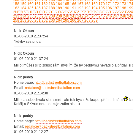
158
159
160
161
162
163
164
165
166
167
168
169
170
171
172
173
17
183
184
185
186
187
188
189
190
191
192
193
194
195
196
197
198
19
208
209
210
211
212
213
214
215
216
217
218
219
220
221
222
223
224
233
234
235
236
237
238
239
240
241
242
243
244
245
246
247
248
24
258
259
260
261
262
263
264
265
266
267
268
269
Nick:
Okoun
01-06-2010 21:37:54
*kdyby ses přídal
Nick:
Okoun
01-06-2010 21:37:24
Millo: můžes si to zkusit sám, myslím, že by peddymu nevadilo a přidal jsi
Nick:
peddy
Home page:
http://backstreetbattalion.com
Email:
redakce@backstreetbattalion.com
01-06-2010 21:14:38
Millo: a sebechvála sice smrdí, ale řek bych, že krapet přehled mám
če
Kolči) a SKA(to nerecenzuje zatim nikdo)
Nick:
peddy
Home page:
http://backstreetbattalion.com
Email:
redakce@backstreetbattalion.com
01-06-2010 21:12:27