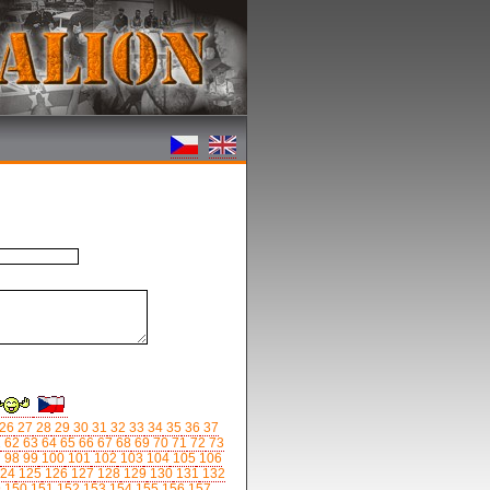
26
27
28
29
30
31
32
33
34
35
36
37
1
62
63
64
65
66
67
68
69
70
71
72
73
7
98
99
100
101
102
103
104
105
106
24
125
126
127
128
129
130
131
132
9
150
151
152
153
154
155
156
157