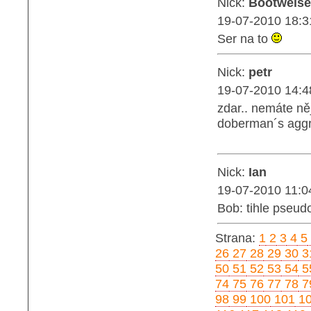
Nick:
Bootweise
19-07-2010 18:3
Ser na to
Nick:
petr
19-07-2010 14:4
zdar.. nemáte ně
doberman´s aggre
Nick:
Ian
19-07-2010 11:0
Bob: tihle pseud
Strana:
1
2
3
4
5
26
27
28
29
30
3
50
51
52
53
54
5
74
75
76
77
78
7
98
99
100
101
1