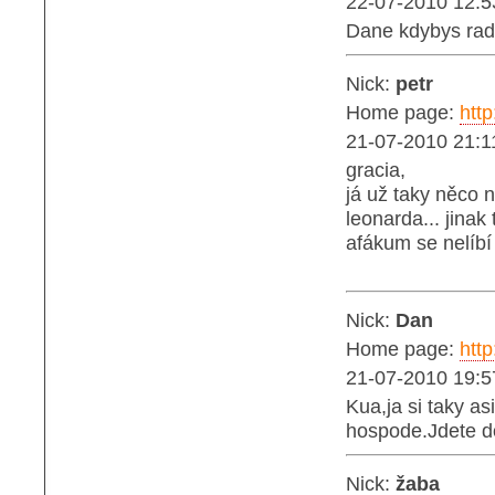
22-07-2010 12:5
Dane kdybys radši
Nick:
petr
Home page:
http
21-07-2010 21:1
gracia,
já už taky něco n
leonarda... jinak
afákum se nelíbí 
Nick:
Dan
Home page:
http
21-07-2010 19:5
Kua,ja si taky a
hospode.Jdete d
Nick:
žaba