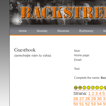
Home
Novinky
Recenze
Rozhovory
K
Guestbook
Nick:
zanechejte nám tu vzkaz
Home page:
Email:
Text:
Complete the name:
Bac
Strana:
1
2
3
4
5
26
27
28
29
30
3
50
51
52
53
54
5