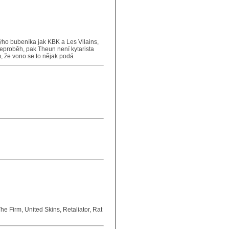
nýho bubeníka jak KBK a Les Vilains,
neproběh, pak Theun není kytarista
, že vono se to nějak podá
he Firm, United Skins, Retaliator, Rat