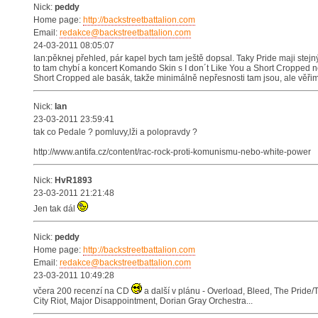
Nick:
peddy
Home page:
http://backstreetbattalion.com
Email:
redakce@backstreetbattalion.com
24-03-2011 08:05:07
Ian:pěknej přehled, pár kapel bych tam ještě dopsal. Taky Pride maji stej
to tam chybí a koncert Komando Skin s I don´t Like You a Short Cropped 
Short Cropped ale basák, takže minimálně nepřesnosti tam jsou, ale věřim
Nick:
Ian
23-03-2011 23:59:41
tak co Pedale ? pomluvy,lži a polopravdy ?
http://www.antifa.cz/content/rac-rock-proti-komunismu-nebo-white-power
Nick:
HvR1893
23-03-2011 21:21:48
Jen tak dál
Nick:
peddy
Home page:
http://backstreetbattalion.com
Email:
redakce@backstreetbattalion.com
23-03-2011 10:49:28
včera 200 recenzí na CD
a další v plánu - Overload, Bleed, The Pride/T
City Riot, Major Disappointment, Dorian Gray Orchestra...