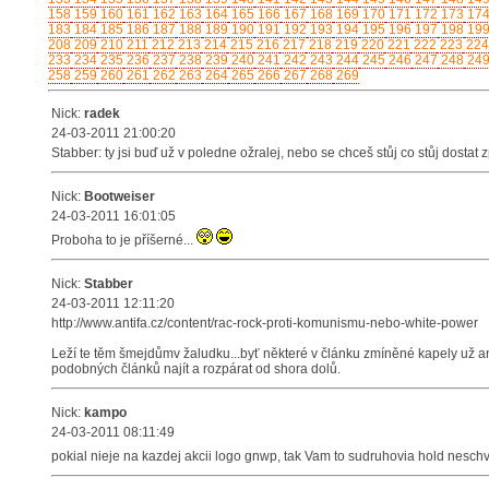
158
159
160
161
162
163
164
165
166
167
168
169
170
171
172
173
17
183
184
185
186
187
188
189
190
191
192
193
194
195
196
197
198
19
208
209
210
211
212
213
214
215
216
217
218
219
220
221
222
223
224
233
234
235
236
237
238
239
240
241
242
243
244
245
246
247
248
24
258
259
260
261
262
263
264
265
266
267
268
269
Nick:
radek
24-03-2011 21:00:20
Stabber: ty jsi buď už v poledne ožralej, nebo se chceš stůj co stůj dostat 
Nick:
Bootweiser
24-03-2011 16:01:05
Proboha to je příšerné...
Nick:
Stabber
24-03-2011 12:11:20
http://www.antifa.cz/content/rac-rock-proti-komunismu-nebo-white-power
Leží te těm šmejdůmv žaludku...byť některé v článku zmíněné kapely už an
podobných článků najít a rozpárat od shora dolů.
Nick:
kampo
24-03-2011 08:11:49
pokial nieje na kazdej akcii logo gnwp, tak Vam to sudruhovia hold nesc