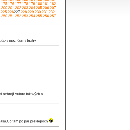
4
175
176
177
178
179
180
181
182
9
200
201
202
203
204
205
206
207
225
226
227
228
229
230
231
232
9
250
251
252
253
254
255
256
257
zpátky mezi černý bratry
i nehrají.Autora takových a
hvalia.Co tam po par preklepoch