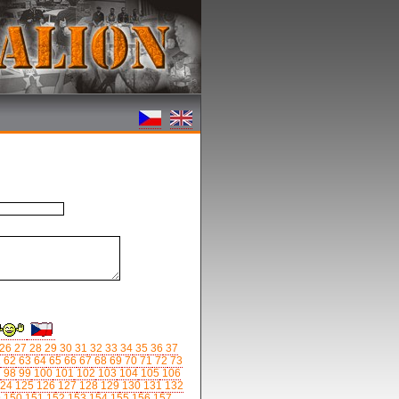
26
27
28
29
30
31
32
33
34
35
36
37
1
62
63
64
65
66
67
68
69
70
71
72
73
7
98
99
100
101
102
103
104
105
106
24
125
126
127
128
129
130
131
132
9
150
151
152
153
154
155
156
157