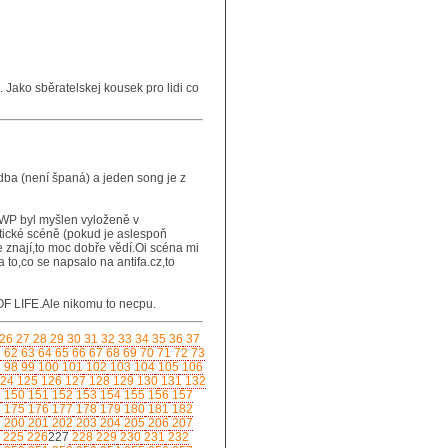
 Jako sběratelskej kousek pro lidi co
dba (není španá) a jeden song je z
 WP byl myšlen vyloženě v
itické scéně (pokud je aslespoň
 znají,to moc dobře vědí.Oi scéna mi
to,co se napsalo na antifa.cz,to
 OF LIFE.Ale nikomu to necpu.
26
27
28
29
30
31
32
33
34
35
36
37
1
62
63
64
65
66
67
68
69
70
71
72
73
7
98
99
100
101
102
103
104
105
106
24
125
126
127
128
129
130
131
132
9
150
151
152
153
154
155
156
157
4
175
176
177
178
179
180
181
182
9
200
201
202
203
204
205
206
207
225
226
227
228
229
230
231
232