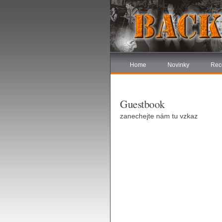
Home
Novinky
Rec
Guestbook
zanechejte nám tu vzkaz