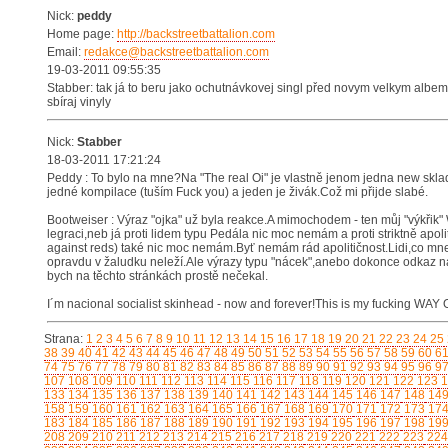
Nick:
peddy
Home page:
http://backstreetbattalion.com
Email:
redakce@backstreetbattalion.com
19-03-2011 09:55:35
Stabber: tak já to beru jako ochutnávkovej singl před novym velkym albem.
sbíraj vinyly
Nick:
Stabber
18-03-2011 17:21:24
Peddy : To bylo na mne?Na "The real Oi" je vlastně jenom jedna new skla
jedné kompilace (tuším Fuck you) a jeden je živák.Což mi přijde slabé.
Bootweiser : Výraz "ojka" už byla reakce.A mimochodem - ten můj "výkřik"
legraci,neb já proti lidem typu Pedála nic moc nemám a proti striktně apol
against reds) také nic moc nemám.Byť nemám rád apolitičnost.Lidi,co mne
opravdu v žaludku neleží.Ale výrazy typu "nácek",anebo dokonce odkaz na 
bych na těchto stránkách prostě nečekal.
I´m nacional socialist skinhead - now and forever!This is my fucking WAY
Strana:
1
2
3
4
5
6
7
8
9
10
11
12
13
14
15
16
17
18
19
20
21
22
23
24
25
38
39
40
41
42
43
44
45
46
47
48
49
50
51
52
53
54
55
56
57
58
59
60
6
74
75
76
77
78
79
80
81
82
83
84
85
86
87
88
89
90
91
92
93
94
95
96
9
107
108
109
110
111
112
113
114
115
116
117
118
119
120
121
122
123
1
133
134
135
136
137
138
139
140
141
142
143
144
145
146
147
148
14
158
159
160
161
162
163
164
165
166
167
168
169
170
171
172
173
17
183
184
185
186
187
188
189
190
191
192
193
194
195
196
197
198
19
208
209
210
211
212
213
214
215
216
217
218
219
220
221
222
223
224