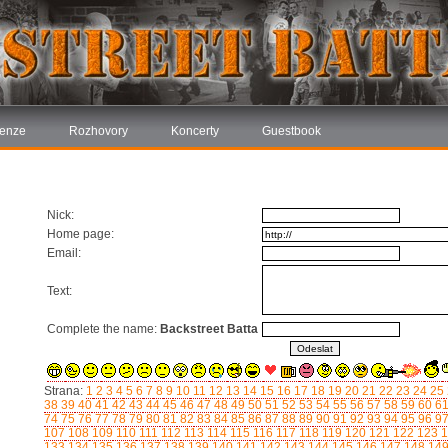
enze
Rozhovory
Koncerty
Guestbook
Nick:
Home page:
Email:
Text:
Complete the name:
Backstreet Batta
Strana:
1
2
3
4
5
6
7
8
9
10
11
12
13
14
15
16
17
18
19
20
21
22
23
24
25
38
39
40
41
42
43
44
45
46
47
48
49
50
51
52
53
54
55
56
57
58
59
60
6
74
75
76
77
78
79
80
81
82
83
84
85
86
87
88
89
90
91
92
93
94
95
96
9
107
108
109
110
111
112
113
114
115
116
117
118
119
120
121
122
123
1
133
134
135
136
137
138
139
140
141
142
143
144
145
146
147
148
14