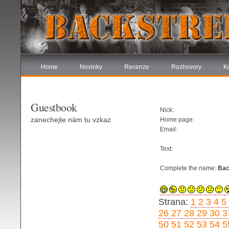
Home
Novinky
Recenze
Rozhovory
K
Guestbook
Nick:
zanechejte nám tu vzkaz
Home page:
Email:
Text:
Complete the name:
Bac
Strana:
1
2
3
4
5
26
27
28
29
30
3
50
51
52
53
54
5