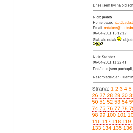
Dnes jsem byl na old s
Nick:
peddy
Home page:
http://backs
Email:
redakce@backstre
06-04-2011 15:12:17
Stab:ale notak
, objed
Nick:
Stabber
06-04-2011 11:22:41
Pedále,to jsem pochopil,
Razorblade-San Quentin,
Strana:
1
2
3
4
5
26
27
28
29
30
3
50
51
52
53
54
5
74
75
76
77
78
7
98
99
100
101
1
116
117
118
119
133
134
135
136