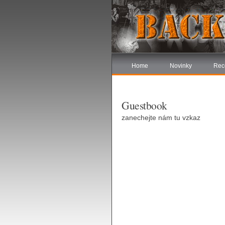
Home
Novinky
Rec
Guestbook
zanechejte nám tu vzkaz