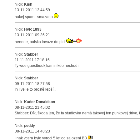
Nick:
Kish
13-11-2011 13:44:59
nakej spam...smazano
Nick:
HvR 1893
13-11-2011 09:36:21
neeeee, polska invaze do pici
Nick:
Stabber
11-11-2011 17:18:16
Ty woe,guestbook,kam nikdo nechodí.
Nick:
Stabber
09-11-2011 18:27:58
In live je to prostě lepší...
Nick:
Kačer Donaldson
08-11-2011 21:45:02
Stabber: Dík, škoda jen, že ta studiovka nemá takovej ten punkovej drive, 
Nick:
peddy
08-11-2011 14:48:23
jinak vcera bylo vyroci 5 let od zalozeni BB