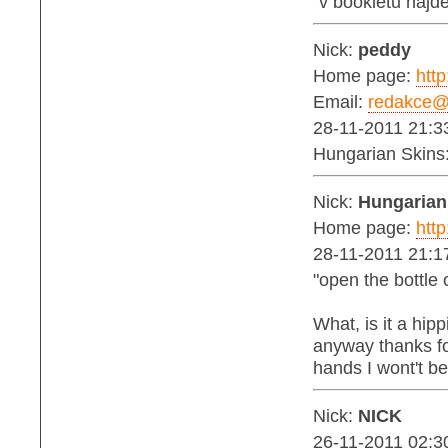
"v bookletu najd
Nick:
peddy
Home page:
http
Email:
redakce@b
28-11-2011 21:3
Hungarian Skins
Nick:
Hungarian
Home page:
http
28-11-2011 21:1
"open the bottle
What, is it a hip
anyway thanks for
hands I wont't be
Nick:
NICK
26-11-2011 02:3