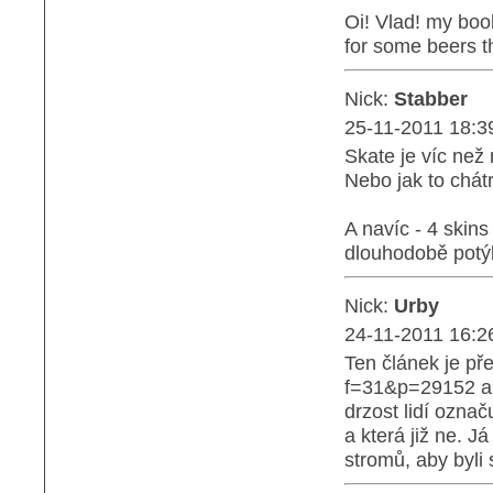
Oi! Vlad! my boo
for some beers t
Nick:
Stabber
25-11-2011 18:3
Skate je víc než
Nebo jak to chátr
A navíc - 4 skin
dlouhodobě potý
Nick:
Urby
24-11-2011 16:2
Ten článek je př
f=31&p=29152 a t
drzost lidí označ
a která již ne. J
stromů, aby byli 