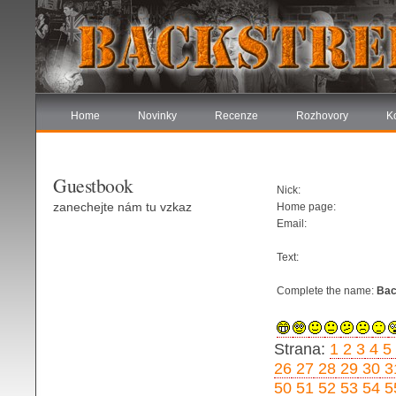
Home
Novinky
Recenze
Rozhovory
K
Guestbook
Nick:
zanechejte nám tu vzkaz
Home page:
Email:
Text:
Complete the name:
Bac
Strana:
1
2
3
4
5
26
27
28
29
30
3
50
51
52
53
54
5