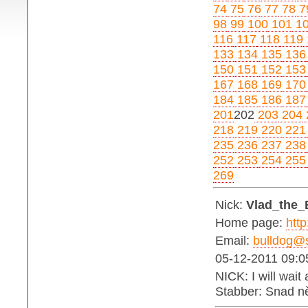
74
75
76
77
78
7
98
99
100
101
1
116
117
118
119
133
134
135
136
150
151
152
153
167
168
169
170
184
185
186
187
201
202
203
204
218
219
220
221
235
236
237
238
252
253
254
255
269
Nick:
Vlad_the_
Home page:
http
Email:
bulldog@s
05-12-2011 09:0
NICK: I will wait
Stabber: Snad ně