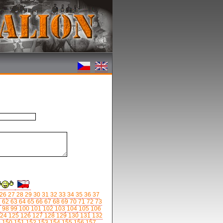
26
27
28
29
30
31
32
33
34
35
36
37
1
62
63
64
65
66
67
68
69
70
71
72
73
7
98
99
100
101
102
103
104
105
106
24
125
126
127
128
129
130
131
132
9
150
151
152
153
154
155
156
157