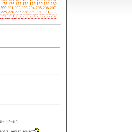
4
175
176
177
178
179
180
181
182
9
200
201
202
203
204
205
206
207
225
226
227
228
229
230
231
232
9
250
251
252
253
254
255
256
257
šich předků.
antifa...jewish squad"