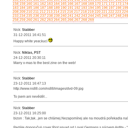
158
159
160
161
162
163
164
165
166
167
168
169
170
171
172
173
17
183
184
185
186
187
188
189
190
191
192
193
194
195
196
197
198
19
208
209
210
211
212
213
214
215
216
217
218
219
220
221
222
223
224
233
234
235
236
237
238
239
240
241
242
243
244
245
246
247
248
24
258
259
260
261
262
263
264
265
266
267
268
269
Nick:
Stabber
31-12-2011 16:41:51
Happy white year,kucí
Nick:
Niklas, PST
24-12-2011 20:30:11
Marry x-mas to the best zine on the web!
Nick:
Stabber
23-12-2011 16:47:13
http://www.ns88.com/ns88/images/dvd-09.jpg
To jsem ani nevěděl...
Nick:
Stabber
23-12-2011 16:25:00
bizon : Tak,tak...jen se chlámej.Nezapomínej ale na moudrá pořekadla na
Pedále,doporučuji cover Riot squad od Loyal Germans s názvem Anfita - "