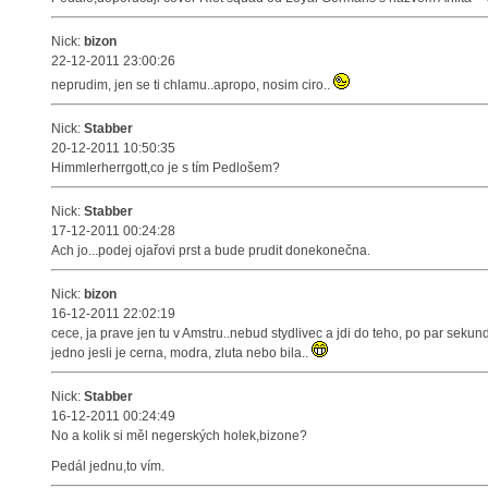
Nick:
bizon
22-12-2011 23:00:26
neprudim, jen se ti chlamu..apropo, nosim ciro..
Nick:
Stabber
20-12-2011 10:50:35
Himmlerherrgott,co je s tím Pedlošem?
Nick:
Stabber
17-12-2011 00:24:28
Ach jo...podej ojařovi prst a bude prudit donekonečna.
Nick:
bizon
16-12-2011 22:02:19
cece, ja prave jen tu v Amstru..nebud stydlivec a jdi do teho, po par sekund
jedno jesli je cerna, modra, zluta nebo bila..
Nick:
Stabber
16-12-2011 00:24:49
No a kolik si měl negerských holek,bizone?
Pedál jednu,to vím.