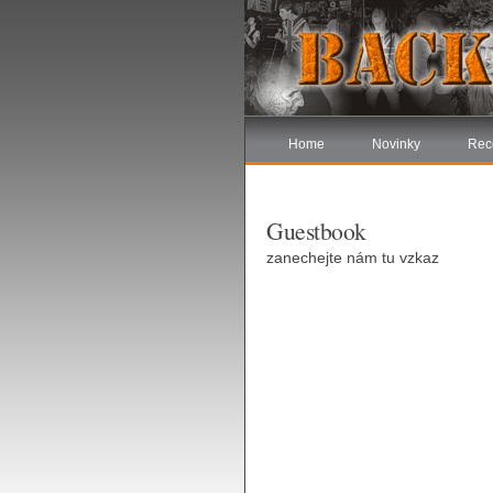
Home
Novinky
Rec
Guestbook
zanechejte nám tu vzkaz