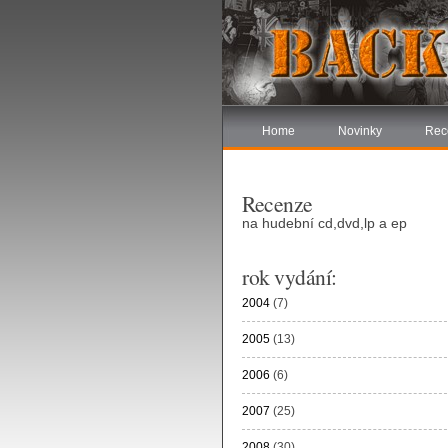
Home
Novinky
Rec
Recenze
na hudební cd,dvd,lp a ep
rok vydání:
2004
(7)
2005
(13)
2006
(6)
2007
(25)
2008
(30)