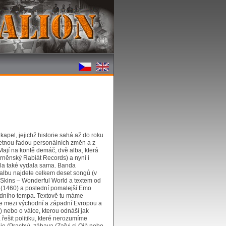
kapel, jejichž historie sahá až do roku
etnou řadou personálních změn a z
Mají na kontě demáč, dvě alba, která
 brněnský Rabiát Records) a nyní i
ela také vydala sama. Banda
 albu najdete celkem deset songů (v
4Skins – Wonderful World a textem od
 (1460) a poslední pomalejší Emo
edního tempa. Textově tu máme
 je mezi východní a západní Evropou a
y) nebo o válce, kterou odnáší jak
ba řešit politiku, které nerozumíme