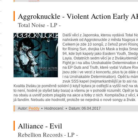
Aggroknuckle - Violent Action Early 
Total Noise - LP -
Další věcí z Japonska, kterou vydává Total N
nahrávek od Aggroknuckle z města Nagoya na 
Celkem je zde 10 songů, z čehož první Risin
for Rising Sun, dvojka Un Mask a trojka Sma
94, kde byli kapely jako Eastern Youth, Sle
Layia. Ostatních sedm věcí je z živáku/demáč
Fight je i na albu Unshakable Determination
na EP Guts and Truth, které vydal Vulture R
jsou zde i ve verzi z koncertu, plus tu je dále 
i na Unshakable Determination). Opět tu mám
zvuk SSS kapel (nejmarkantnější je to asi na
Kvalita živáku je poměrně solidní (i když kytara je ostřejší a vyšší než na 
to není, hodně je slyšet taky basa) a všemu je v pohodě rozumět. Opět je t
na obalu a uvnitř potom plagáty na akce a fotky z nich. Kompilačka z věcí, 
já fandím. Nebudu ale hodnotit, protože se nejedná o nové songy a živák.
Autor:
Peddy
• Hodnocení: • Datum: 06.04.2017
Alliance - Evil
Rebellion Records - LP -