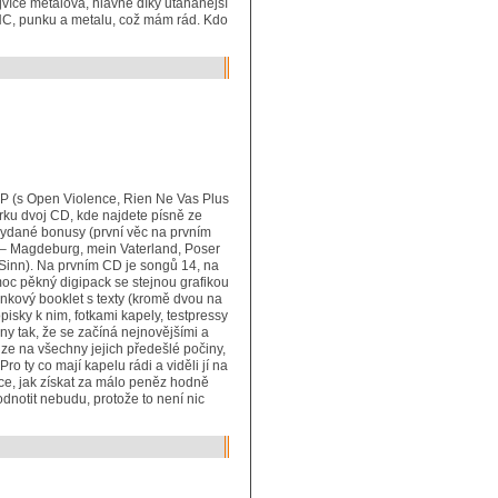
jvíce metalová, hlavně díky utahanější
 HC, punku a metalu, což mám rád. Kdo
 EP (s Open Violence, Rien Ne Vas Plus
rku dvoj CD, kde najdete písně ze
vydané bonusy (první věc na prvním
– Magdeburg, mein Vaterland, Poser
inn). Na prvním CD je songů 14, na
oc pěkný digipack se stejnou grafikou
ránkový booklet s texty (kromě dvou na
sky k nim, fotkami kapely, testpressy
ny tak, že se začíná nejnovějšími a
nze na všechny jejich předešlé počiny,
ro ty co mají kapelu rádi a viděli jí na
nce, jak získat za málo peněz hodně
notit nebudu, protože to není nic