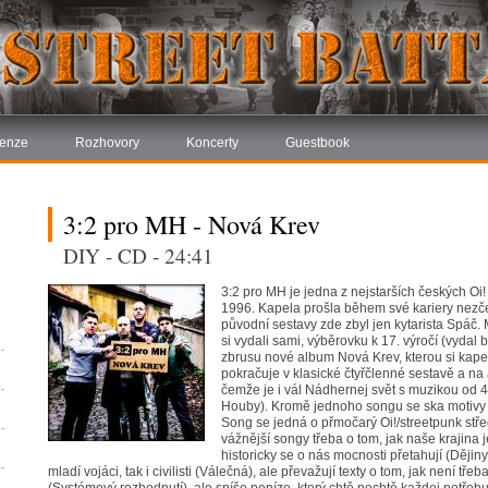
enze
Rozhovory
Koncerty
Guestbook
3:2 pro MH - Nová Krev
DIY - CD - 24:41
3:2 pro MH je jedna z nejstarších českých Oi! 
1996. Kapela prošla během své kariery nezč
původní sestavy zde zbyl jen kytarista Spáč. 
si vydali sami, výběrovku k 17. výročí (vydal
zbrusu nové album Nová Krev, kterou si kap
pokračuje v klasické čtyřčlenné sestavě a na
čemže je i vál Nádhernej svět s muzikou od 
Houby). Kromě jednoho songu se ska motivy
Song se jedná o přmočarý Oi!/streetpunk stř
vážnější songy třeba o tom, jak naše krajina
historicky se o nás mocnosti přetahují (Dějin
mladí vojáci, tak i civilisti (Válečná), ale převažují texty o tom, jak není tře