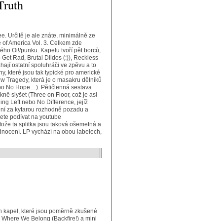
Truth
ee. Určitě je ale znáte, minimálně ze
 of America Vol. 3. Celkem zde
ho Oi!/punku. Kapelu tvoří pět borců,
 Get Rad, Brutal Dildos (:)), Reckless
jí ostatní spoluhráči ve zpěvu a to
ny, které jsou tak typické pro americké
w Tragedy, která je o masakru dělníků
nebo No Hope…). Pětičlenná sestava
ně slyšet (Three on Floor, což je asi
ng Left nebo No Difference, jejíž
 není za kytarou rozhodně pozadu a
žete podívat na youtube
ože ta splitka jsou taková ošemetná a
odnocení. LP vychází na obou labelech,
 kapel, které jsou poměrně zkušené
y Where We Belong (Backfire!) a mini