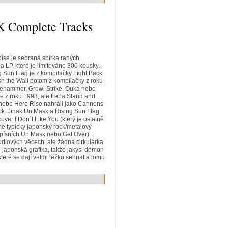
AK Complete Tracks
oise je sebraná sbírka raných
LP, které je limitováno 300 kousky.
g Sun Flag je z kompilačky Fight Back
sh the Wall potom z kompilačky z roku
dgehammer, Growl Strike, Ouka nebo
e z roku 1993, ale třeba Stand and
 nebo Here Rise nahráli jako Cannons
ock. Jinak Un Mask a Rising Sun Flag
cover I Don´t Like You (který je ostatně
e typicky japonský rock/metalový
 písních Un Mask nebo Get Over).
studiových věcech, ale žádná cirkulárka
u japonská grafika, takže jakýsi démon
které se dají velmi těžko sehnat a tomu