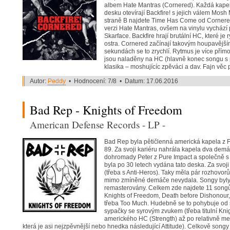
albem Hate Mantras (Cornered). Každá kape
desku otevírají Backfire! s jejich válem Mosh
straně B najdete Time Has Come od Cornered
verzi Hate Mantras, ovšem na vinylu vychází p
Skarface. Backfire hrají brutální HC, které je
ostra. Cornered začínají takovým houpavější
sekundách se to zrychlí. Rytmus je více přím
jsou naladěny na HC (hlavně konec songu s p
klasika – moshujícíc zpěváci a dav. Fajn věc
Autor:
Peddy
• Hodnocení: 7/8 • Datum: 17.06.2016
Bad Rep - Knights of Freedom
American Defense Records - LP -
Bad Rep byla pětičlenná americká kapela z Fl
89. Za svoji kariéru nahrála kapela dva demá
dohromady Peter z Pure Impact a společně s ky
byla po 30 letech vydána tato deska. Za svoji 
(třeba s Anti-Heros). Taky měla pár rozhovorů
mimo zmíněné demáče nevydala. Songy byly p
remasterovány. Celkem zde najdete 11 songů
Knights of Freedom, Death before Dishonour, L
třeba Too Much. Hudebně se to pohybuje od 
sypačky se syrovým zvukem (třeba titulní Kni
amerického HC (Strength) až po relativně me
která je asi nejzpěvnější nebo hnedka následující Attitude). Celkově songy 