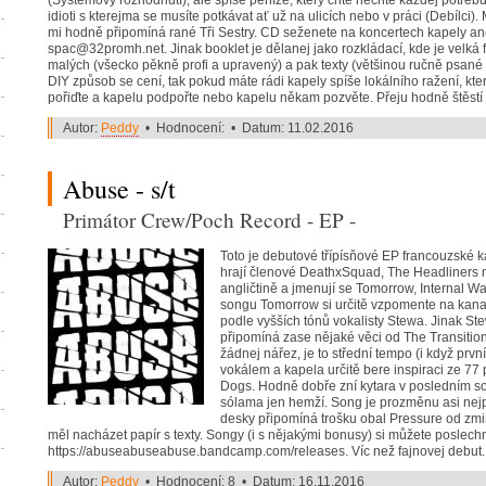
(Systémový rozhodnutí), ale spíše peníze, který chtě nechtě každej potřebu
idioti s kterejma se musíte potkávat ať už na ulicích nebo v práci (Debílc
mi hodně připomíná rané Tři Sestry. CD seženete na koncertech kapely ane
spac@32promh.net. Jinak booklet je dělanej jako rozkládací, kde je velká f
malých (všecko pěkně profi a upravený) a pak texty (většinou ručně psané a
DIY způsob se cení, tak pokud máte rádi kapely spíše lokálního ražení, které
pořiďte a kapelu podpořte nebo kapelu někam pozvěte. Přeju hodně štěstí 
Autor:
Peddy
• Hodnocení: • Datum: 11.02.2016
Abuse - s/t
Primátor Crew/Poch Record - EP -
Toto je debutové třípísňové EP francouzské 
hrají členové DeathxSquad, The Headliners n
angličtině a jmenují se Tomorrow, Internal 
songu Tomorrow si určitě vzpomente na kan
podle vyšších tónů vokalisty Stewa. Jinak Ste
připomíná zase nějaké věci od The Transitions
žádnej nářez, je to střední tempo (i když prvn
vokálem a kapela určitě bere inspiraci ze 77
Dogs. Hodně dobře zní kytara v posledním s
sólama jen hemží. Song je prozměnu asi nejp
desky připomíná trošku obal Pressure od zm
měl nacházet papír s texty. Songy (i s nějakými bonusy) si můžete poslech
https://abuseabuseabuse.bandcamp.com/releases. Víc než fajnovej debut.
Autor:
Peddy
• Hodnocení: 8 • Datum: 16.11.2016