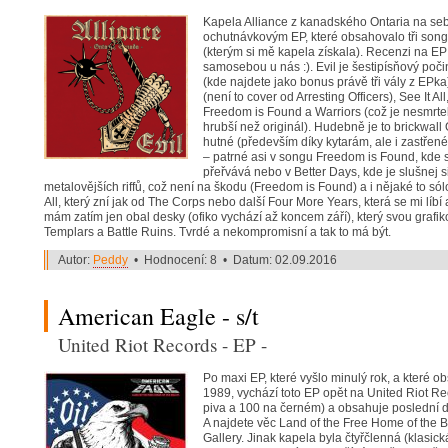
Kapela Alliance z kanadského Ontaria na seb
ochutnávkovým EP, které obsahovalo tři song
(kterým si mě kapela získala). Recenzi na EP
samosebou u nás :). Evil je šestipísňový počin
(kde najdete jako bonus právě tři vály z EPk
(není to cover od Arresting Officers), See It A
Freedom is Found a Warriors (což je nesmrteln
hrubší než originál). Hudebně je to brickwall
hutné (především díky kytarám, ale i zastřen
– patrné asi v songu Freedom is Found, kde 
přeřvává nebo v Better Days, kde je slušnej si
metalovějších riffů, což není na škodu (Freedom is Found) a i nějaké to sól
All, který zní jak od The Corps nebo další Four More Years, která se mi líbí 
mám zatím jen obal desky (ofiko vychází až koncem září), který svou graf
Templars a Battle Ruins. Tvrdé a nekompromisní a tak to má být.
Autor:
Peddy
• Hodnocení: 8 • Datum: 02.09.2016
American Eagle - s/t
United Riot Records - EP -
Po maxi EP, které vyšlo minulý rok, a které o
1989, vychází toto EP opět na United Riot Re
piva a 100 na černém) a obsahuje poslední 
A najdete věc Land of the Free Home of the 
Gallery. Jinak kapela byla čtyřčlenná (klasick