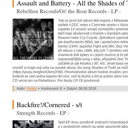
Assault and Battery - All the Shades of 
Rebellion Records/Oi! the Boat Records - LP -
Toto je první full album této kapely z Milwauk
splitek s DDC nebo s Concrete anebo s Voice
najdete 13 nových songů rychlejšího americké
kteří mají zkušenosti s hraním v bandách jako
Reason nebo Cry Coyote. Zpěvákovi vypomáha
jak doplňováním štěků, tak i společnými refré
bandy (1944, sypačka Fight and Win, Bay Vie
při stávce z roku 1886, kdy jich 7 zemřelo 
znamená dvě kytary a v jejich muzice je to pěk
nejmelodičtější song z alba, případně One Thi
začátek je jak klasika z 80. let). Jinak basa
rovněž si hraje svá sóla na vysoké struny. Na song Shades of Truth se mů
(https://youtu.be/g8nAOIvm2HM). Plnohodnotné album hodně chválím, prot
kolikrát se vám jedna kapela líbí více, než ta druhá a tím je potom dáno h
CD verze jen na Rebellionu. Pro fandy US Oi! povinnost.
Autor:
Peddy
• Hodnocení: 8 • Datum: 06.06.2016
Backfire!/Cornered - s/t
Strength Records - EP -
Split EP dvou poměrně známých holandských
a v posledních letech na sebe upozornili alb