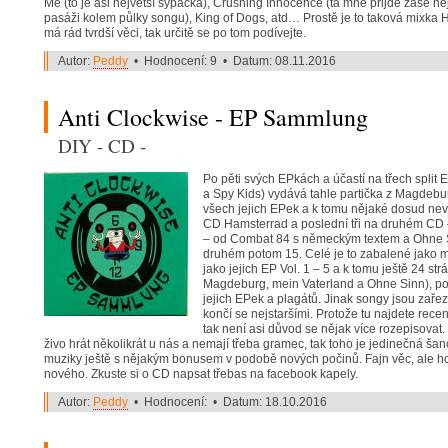
Me (to je asi největší sypačka), Crushing Innocence (ta mně přijde zase ne
pasáži kolem půlky songu), King of Dogs, atd… Prostě je to taková mixka
má rád tvrdší věci, tak určitě se po tom podívejte.
Autor:
Peddy
• Hodnocení: 9 • Datum: 08.11.2016
Anti Clockwise - EP Sammlung
DIY - CD -
Po pěti svých EPkách a účastí na třech split
a Spy Kids) vydává tahle partička z Magdebu
všech jejich EPek a k tomu nějaké dosud ne
CD Hamsterrad a poslední tři na druhém CD 
– od Combat 84 s německým textem a Ohne S
druhém potom 15. Celé je to zabalené jako m
jako jejich EP Vol. 1 – 5 a k tomu ještě 24 st
Magdeburg, mein Vaterland a Ohne Sinn), popi
jejich EPek a plagátů. Jinak songy jsou zařez
končí se nejstaršími. Protože tu najdete rece
tak není asi důvod se nějak více rozepisovat. P
živo hrát několikrát u nás a nemají třeba gramec, tak toho je jedinečná ša
muziky ještě s nějakým bonusem v podobě nových počinů. Fajn věc, ale hod
nového. Zkuste si o CD napsat třebas na facebook kapely.
Autor:
Peddy
• Hodnocení: • Datum: 18.10.2016