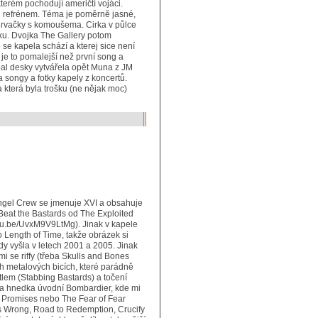
terém pochodují američtí vojáci.
ng refrénem. Téma je poměrně jasné,
a rvačky s komoušema. Cirka v půlce
vku. Dvojka The Gallery potom
se kapela schází a kterej sice není
je to pomalejší než první song a
Obal desky vytvářela opět Muna z JM
a songy a fotky kapely z koncertů.
a která byla trošku (ne nějak moc)
ngel Crew se jmenuje XVI a obsahuje
eat the Bastards od The Exploited
outu.be/UvxM9V9LtMg). Jinak v kapele
o Length of Time, takže obrázek si
dy vyšla v letech 2001 a 2005. Jinak
i se riffy (třeba Skulls and Bones
ch metalových bicích, které parádně
otlem (Stabbing Bastards) a točení
a hnedka úvodní Bombardier, kde mi
n Promises nebo The Fear of Fear
 is Wrong, Road to Redemption, Crucify