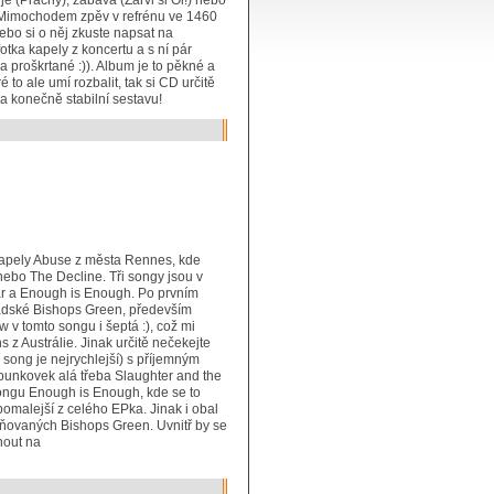
je (Prachy), zábava (Zařvi si Oi!) nebo
i). Mimochodem zpěv v refrénu ve 1460
bo si o něj zkuste napsat na
otka kapely z koncertu a s ní pár
 proškrtané :)). Album je to pěkné a
 to ale umí rozbalit, tak si CD určitě
a konečně stabilní sestavu!
kapely Abuse z města Rennes, kde
ebo The Decline. Tři songy jsou v
War a Enough is Enough. Po prvním
adské Bishops Green, především
w v tomto songu i šeptá :), což mi
 z Austrálie. Jinak určitě nečekejte
í song je nejrychlejší) s příjemným
 punkovek alá třeba Slaughter and the
ongu Enough is Enough, kde se to
omalejší z celého EPka. Jinak i obal
iňovaných Bishops Green. Uvnitř by se
nout na