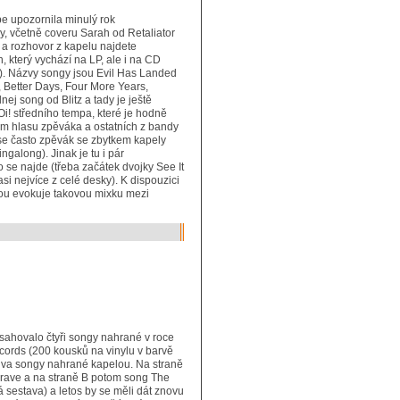
e upozornila minulý rok
y, včetně coveru Sarah od Retaliator
 a rozhovor z kapelu najdete
, který vychází na LP, ale i na CD
a). Názvy songy jsou Evil Has Landed
ll, Better Days, Four More Years,
ej song od Blitz a tady je ještě
 Oi! středního tempa, které je hodně
ém hlasu zpěváka a ostatních z bandy
se často zpěvák se zbytkem kapely
ngalong). Jinak je tu i pár
o se najde (třeba začátek dvojky See It
asi nejvíce z celé desky). K dispouzici
ikou evokuje takovou mixku mezi
bsahovalo čtyři songy nahrané v roce
cords (200 kousků na vinylu v barvě
dva songy nahrané kapelou. Na straně
Brave a na straně B potom song The
á sestava) a letos by se měli dát znovu