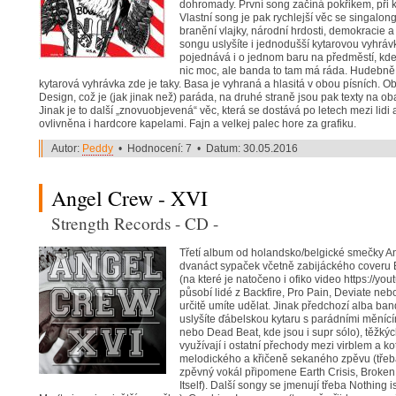
dohromady. První song začíná pokřikem, při k
Vlastní song je pak rychlejší věc se singalo
branění vlajky, národní hrdosti, demokracie 
songu uslyšíte i jednodušší kytarovou vyhrá
pojednává i o jednom baru na předměstí, kde 
nic moc, ale banda to tam má ráda. Hudebně 
kytarová vyhrávka zde je taky. Basa je vyhraná a hlasitá v obou písních. 
Design, což je (jak jinak než) paráda, na druhé straně jsou pak texty na ob
Jinak je to další „znovuobjevená“ věc, která se dostává po letech mezi lidi 
ovlivněna i hardcore kapelami. Fajn a velkej palec hore za grafiku.
Autor:
Peddy
• Hodnocení: 7 • Datum: 30.05.2016
Angel Crew - XVI
Strength Records - CD -
Třetí album od holandsko/belgické smečky A
dvanáct sypaček včetně zabijáckého coveru B
(na které je natočeno i ofiko video https://y
působí lidé z Backfire, Pro Pain, Deviate neb
určitě umíte udělat. Jinak předchozí alba ban
uslyšíte ďábelskou kytaru s parádními měnícím
nebo Dead Beat, kde jsou i supr sólo), těžký
využívají i ostatní přechody mezi virblem a k
melodického a křičeně sekaného zpěvu (třeb
zpěvný vokál připomene Earth Crisis, Broke
Itself). Další songy se jmenují třeba Nothing