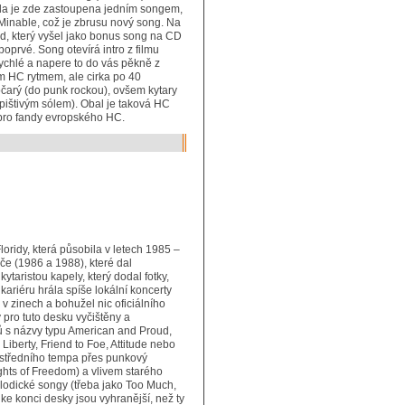
la je zde zastoupena jedním songem,
 Minable, což je zbrusu nový song. Na
, který vyšel jako bonus song na CD
oprvé. Song otevírá intro z filmu
 rychlé a napere to do vás pěkně z
m HC rytmem, ale cirka po 40
očarý (do punk rockou), ovšem kytary
ištivým sólem). Obal je taková HC
 pro fandy evropského HC.
oridy, která působila v letech 1985 –
če (1986 a 1988), které dal
taristou kapely, který dodal fotky,
kariéru hrála spíše lokální koncerty
 v zinech a bohužel nic oficiálního
ro tuto desku vyčištěny a
 s názvy typu American and Proud,
iberty, Friend to Foe, Attitude nebo
středního tempa přes punkový
ghts of Freedom) a vlivem starého
lodické songy (třeba jako Too Much,
ke konci desky jsou vyhranější, než ty