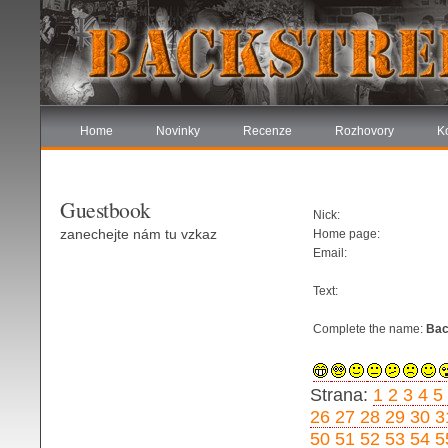
Home
Novinky
Recenze
Rozhovory
K
Guestbook
Nick:
zanechejte nám tu vzkaz
Home page:
Email:
Text:
Complete the name:
Bac
Strana:
1
2
3
4
5
26
27
28
29
30
3
50
51
52
53
54
5