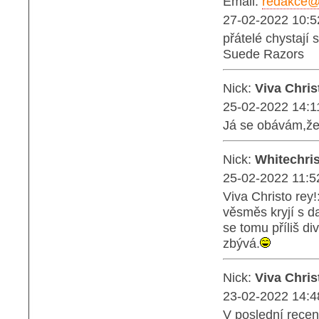
Email:
redakce@b
27-02-2022 10:5
přátelé chystají 
Suede Razors
Nick:
Viva Chris
25-02-2022 14:1
Já se obávám,že
Nick:
Whitechris
25-02-2022 11:5
Viva Christo rey
věsměs kryjí s d
se tomu příliš d
zbývá.
Nick:
Viva Chris
23-02-2022 14:4
V poslední rece