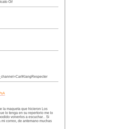
icato Oi!
hannel=CarlKlangRespecter
PsA
e la maqueta que hicieron Los
 lo tenga en su repertorio me lo
odido volverlos a escuchar... Si
a mi correo, de antemano muchas