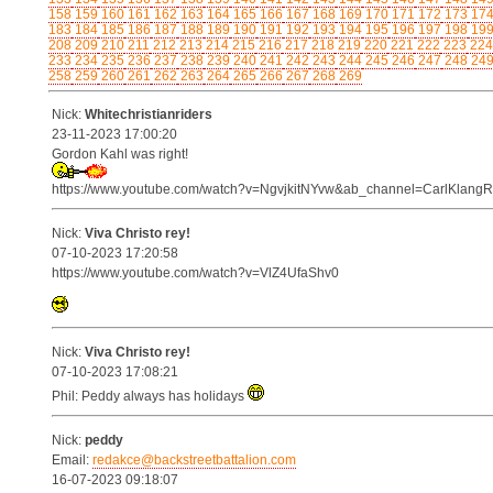
158
159
160
161
162
163
164
165
166
167
168
169
170
171
172
173
17
183
184
185
186
187
188
189
190
191
192
193
194
195
196
197
198
19
208
209
210
211
212
213
214
215
216
217
218
219
220
221
222
223
224
233
234
235
236
237
238
239
240
241
242
243
244
245
246
247
248
24
258
259
260
261
262
263
264
265
266
267
268
269
Nick:
Whitechristianriders
23-11-2023 17:00:20
Gordon Kahl was right!
https://www.youtube.com/watch?v=NgvjkitNYvw&ab_channel=CarlKlangR
Nick:
Viva Christo rey!
07-10-2023 17:20:58
https://www.youtube.com/watch?v=VlZ4UfaShv0
Nick:
Viva Christo rey!
07-10-2023 17:08:21
Phil: Peddy always has holidays
Nick:
peddy
Email:
redakce@backstreetbattalion.com
16-07-2023 09:18:07