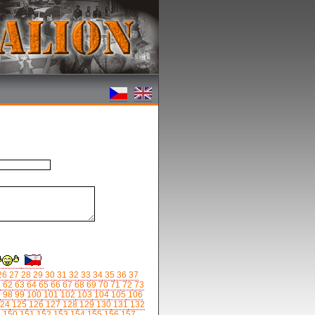
26
27
28
29
30
31
32
33
34
35
36
37
1
62
63
64
65
66
67
68
69
70
71
72
73
7
98
99
100
101
102
103
104
105
106
24
125
126
127
128
129
130
131
132
9
150
151
152
153
154
155
156
157