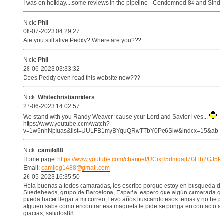
I was on holiday....some reviews in the pipeline - Condemned 84 and Sind
Nick:
Phil
08-07-2023 04:29:27
Are you still alive Peddy? Where are you???
Nick:
Phil
28-06-2023 03:33:32
Does Peddy even read this website now???
Nick:
Whitechristianriders
27-06-2023 14:02:57
We stand with you Randy Weaver ‘cause your Lord and Savior lives...
https://www.youtube.com/watch?
v=1w5nhNpIuas&list=UULFB1myBYquQRwTTbY0Pe6Slw&index=15&ab_c
Nick:
camilo88
Home page:
https://www.youtube.com/channel/UCixH5dmqajf7GFlb2GJ5
Email:
camilog1488@gmail.com
26-05-2023 16:35:50
Hola buenas a todos camaradas, les escribo porque estoy en búsqueda d
Suedeheads, grupo de Barcelona, España, espero que algún camarada que
pueda hacer llegar a mi correo, llevo años buscando esos temas y no he p
alguien sabe como encontrar esa maqueta le pide se ponga en contacto 
gracias, saludos88