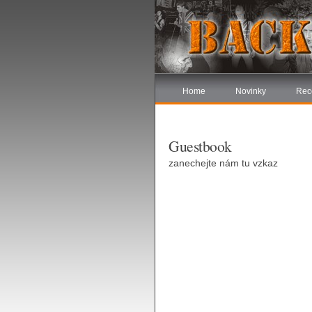
Home
Novinky
Rec
Guestbook
zanechejte nám tu vzkaz