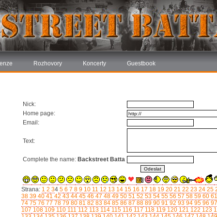
enze
Rozhovory
Koncerty
Guestbook
Nick:
Home page:
Email:
Text:
Complete the name:
Backstreet Batta
Strana:
1
2
3
4
5
6
7
8
9
10
11
12
13
14
15
16
17
18
19
20
21
22
23
24
25
38
39
40
41
42
43
44
45
46
47
48
49
50
51
52
53
54
55
56
57
58
59
60
6
74
75
76
77
78
79
80
81
82
83
84
85
86
87
88
89
90
91
92
93
94
95
96
9
107
108
109
110
111
112
113
114
115
116
117
118
119
120
121
122
123
1
133
134
135
136
137
138
139
140
141
142
143
144
145
146
147
148
14