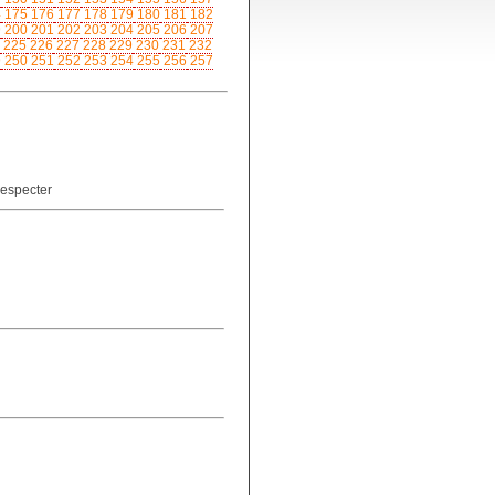
4
175
176
177
178
179
180
181
182
9
200
201
202
203
204
205
206
207
225
226
227
228
229
230
231
232
9
250
251
252
253
254
255
256
257
especter